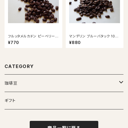
フルッタメルカドン ピーベリー 1
マンデリン ブルーバタック 100
00g
g
¥770
¥880
CATEGORY
珈琲豆
シングル
ギフト
ブレンド