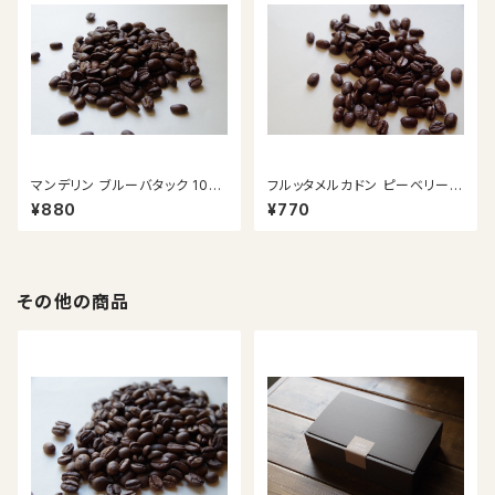
マンデリン ブルーバタック 100
フルッタメルカドン ピーベリー 1
g
00g
¥880
¥770
その他の商品