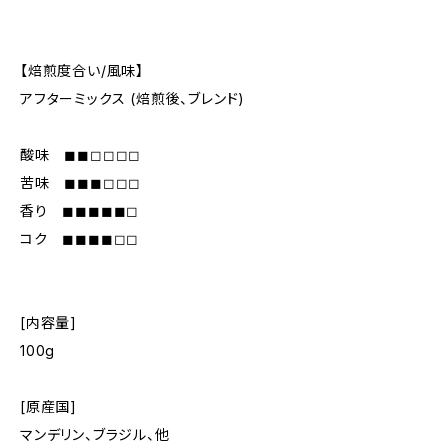
【焙煎度合い/風味】
アフターミックス (焙煎後、ブレンド)
酸味 ◼︎◼︎◻︎◻︎◻︎◻︎
苦味 ◼︎◼︎◼︎◻︎◻︎◻︎
香り ◼︎◼︎◼︎◼︎◼︎◻︎
コク ◼︎◼︎◼︎◼︎◻︎◻︎
[内容量]
100g
[原産国]
マンデリン、ブラジル、他