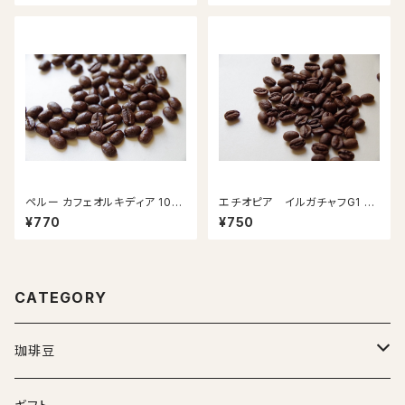
ペルー カフェオルキディア 100
エチオピア イルガチャフG1 セ
g
レモニー 100g
¥770
¥750
CATEGORY
珈琲豆
シングル